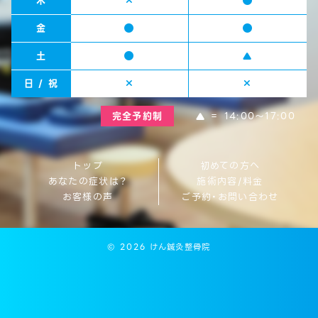
木
金
土
日 / 祝
＝ 14:00～17:00
完全予約制
トップ
初めての方へ
あなたの症状は？
施術内容/料金
お客様の声
ご予約・お問い合わせ
© 2026 けん鍼灸整骨院